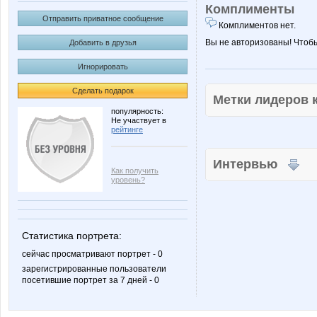
Комплименты
Отправить приватное сообщение
Комплиментов нет.
Вы не авторизованы! Чтоб
Добавить в друзья
Игнорировать
Сделать подарок
Метки лидеров
популярность:
Не участвует в
рейтинге
Интервью
Как получить
уровень?
Статистика портрета:
сейчас просматривают портрет - 0
зарегистрированные пользователи
посетившие портрет за 7 дней - 0